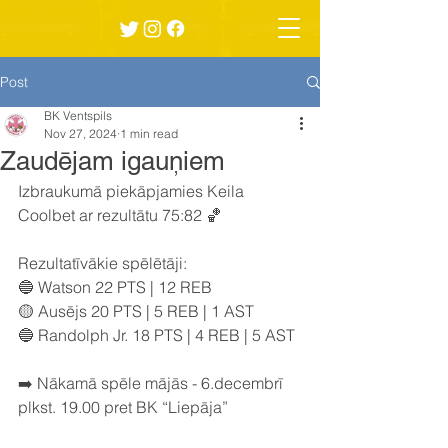
Post
BK Ventspils
Nov 27, 2024
1 min read
Zaudējam igauņiem
Izbraukumā piekāpjamies Keila 
Coolbet ar rezultātu 75:82 🏀
Rezultatīvākie spēlētāji:
🔵 Watson 22 PTS | 12 REB
🟡 Ausējs 20 PTS | 5 REB | 1 AST
🔵 Randolph Jr. 18 PTS | 4 REB | 5 AST
➡️ Nākamā spēle mājās - 6.decembrī 
plkst. 19.00 pret BK “Liepāja”