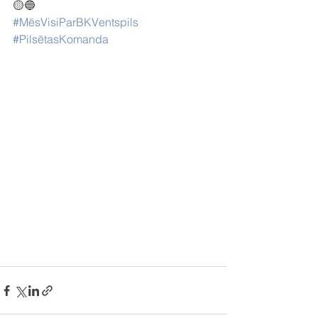
🟡🔵
#MēsVisiParBKVentspils
#PilsētasKomanda