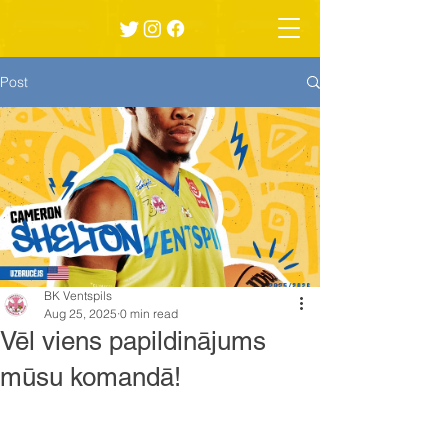
Post
BK Ventspils
Aug 25, 2025
0 min read
Vēl viens papildinājums
mūsu komandā!