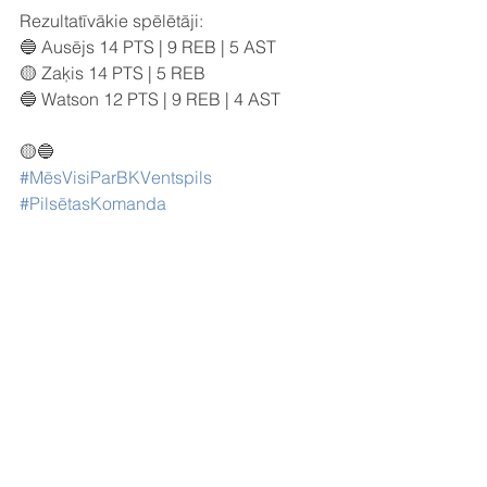
Rezultatīvākie spēlētāji:
🔵 Ausējs 14 PTS | 9 REB | 5 AST
🟡 Zaķis 14 PTS | 5 REB
🔵 Watson 12 PTS | 9 REB | 4 AST
🟡🔵
#MēsVisiParBKVentspils
#PilsētasKomanda