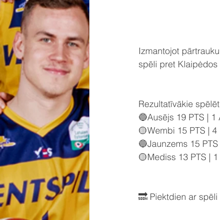
Izmantojot pārtrauku
spēli pret Klaipėdo
Rezultatīvākie spēlētā
🔵Ausējs 19 PTS | 1
🟡Wembi 15 PTS | 4
🔵Jaunzems 15 PTS |
🟡Mediss 13 PTS | 1
🔜 Piektdien ar spēli