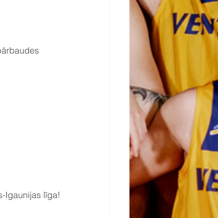
 pārbaudes 
s-Igaunijas līga!