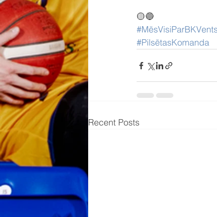
🟡🔵
#MēsVisiParBKVents
#PilsētasKomanda
Recent Posts