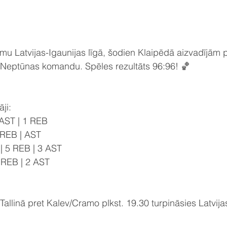
mu Latvijas-Igaunijas līgā, šodien Klaipēdā aizvadījām
s Neptūnas komandu. Spēles rezultāts 96:96! 🏀
ji: 
 AST | 1 REB
 REB | AST
 5 REB | 3 AST
 REB | 2 AST
 Tallinā pret Kalev/Cramo plkst. 19.30 turpināsies Latvija