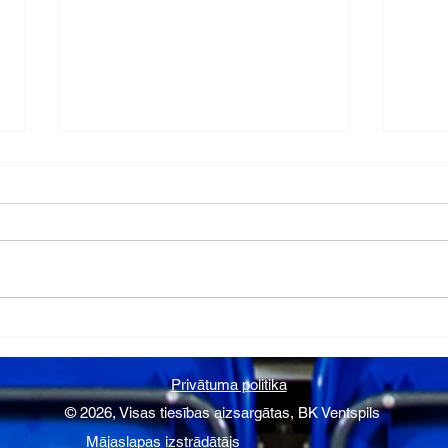
Iespēja vēl pakavēties
Karl
pagājušajā sezonā
koma
Privātuma politika
© 2026, Visas tiesības aizsargātas, BK Ventspils
Mājaslapas izstrādātājs