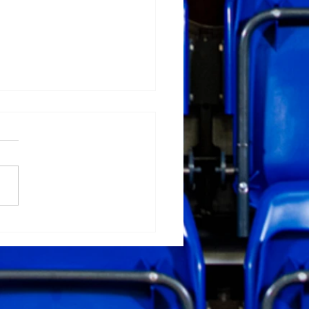
sons pievienojas
ndai!