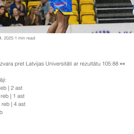
4, 2025
1 min read
vara pret Latvijas Universitāti ar rezultātu 105:88 👀
ji:
eb | 2 ast
reb | 1 ast
reb | 4 ast
eb