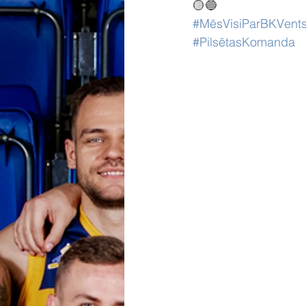
🟡🔵
#MēsVisiParBKVents
#PilsētasKomanda