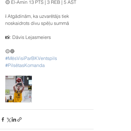
🟡 El-Amin 13 PTS | 3 REB | 5 AST
ℹ️ Atgādinām, ka uzvarētājs tiek 
noskaidrots divu spēļu summā
📸: Dāvis Lejasmeiers
🟡🔵
#MēsVisiParBKVentspils
#PilsētasKomanda