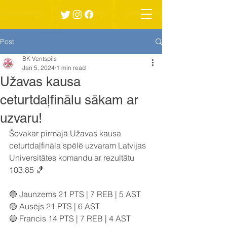
Post
BK Ventspils
Jan 5, 2024
1 min read
Užavas kausa
ceturtdaļfinālu sākam ar
uzvaru!
Šovakar pirmajā Užavas kausa 
ceturtdaļfināla spēlē uzvaram Latvijas 
Universitātes komandu ar rezultātu 
103:85 🏀
🔵 Jaunzems 21 PTS | 7 REB | 5 AST
🟡 Ausējs 21 PTS | 6 AST
🔵 Francis 14 PTS | 7 REB | 4 AST