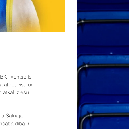
 BK “Ventspils” 
 atdot visu un 
 atkal iziešu 
ma Salnāja 
eatlaidība ir 