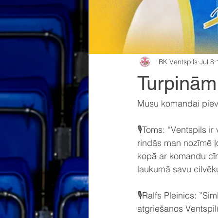
BK Ventspils
Jul 8
Turpinām
Mūsu komandai pievi
🎙️Toms: “Ventspils i
rindās man nozīmē ļo
kopā ar komandu cīnī
laukumā savu cilvēku
🎙️Ralfs Pleinics: ”
atgriešanos Ventspilī