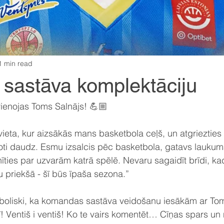
1 min read
 sastāva komplektāciju
enojas Toms Salnājs! 💪🏼
r vieta, kur aizsākās mans basketbola ceļš, un atgriezties
ti daudz. Esmu izsalcis pēc basketbola, gatavs laukumā
ties par uzvarām katrā spēlē. Nevaru sagaidīt brīdi, kad
 priekšā - šī būs īpaša sezona.”
Simboliski, ka komandas sastāva veidošanu iesākām ar To
! Ventiš i ventiš! Ko te vairs komentēt… Cīņas spars un n