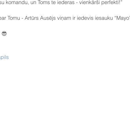
su komandu, un Toms te iederas - vienkārši perfekti!”
 par Tomu - Artūrs Ausējs viņam ir iedevis iesauku “Mayo
 😎
pils