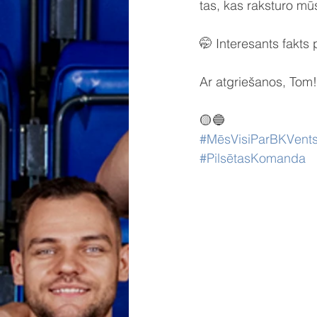
tas, kas raksturo mū
🤭 Interesants fakts
Ar atgriešanos, Tom!
🟡🔵
#MēsVisiParBKVents
#PilsētasKomanda