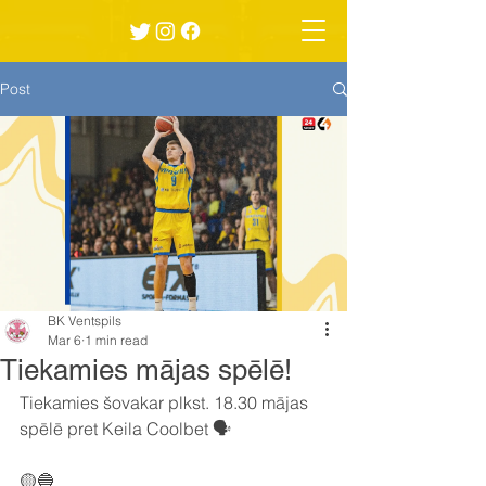
Post
BK Ventspils
Mar 6
1 min read
Tiekamies mājas spēlē!
Tiekamies šovakar plkst. 18.30 mājas 
spēlē pret Keila Coolbet 🗣️
🟡🔵