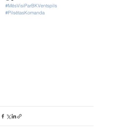
#MēsVisiParBKVentspils
#PilsētasKomanda