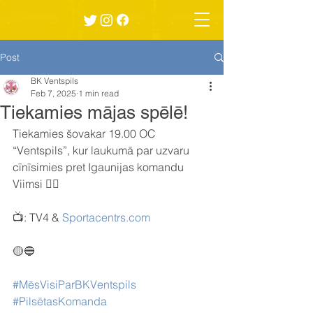
Post
BK Ventspils
Feb 7, 2025
1 min read
Tiekamies mājas spēlē!
Tiekamies šovakar 19.00 OC 
“Ventspils”, kur laukumā par uzvaru 
cīnīsimies pret Igaunijas komandu 
Viimsi ✌🏼
📺: TV4 & 
Sportacentrs.com
🟡🔵
#MēsVisiParBKVentspils
#PilsētasKomanda