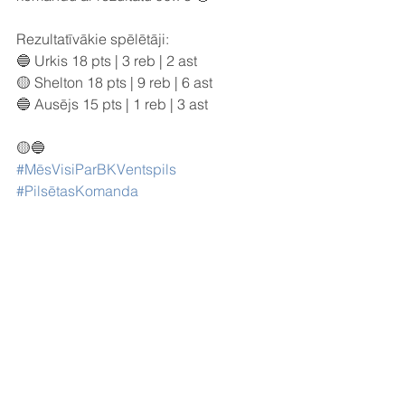
Rezultatīvākie spēlētāji:
🔵 Urkis 18 pts | 3 reb | 2 ast
🟡 Shelton 18 pts | 9 reb | 6 ast
🔵 Ausējs 15 pts | 1 reb | 3 ast
🟡🔵
#MēsVisiParBKVentspils
#PilsētasKomanda