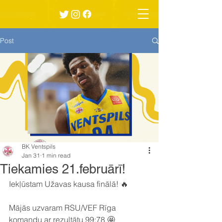
Post
BK Ventspils
Jan 31
1 min read
Tiekamies 21.februārī!
Iekļūstam Užavas kausa finālā! 🔥
Mājās uzvaram RSU/VEF Rīga 
komandu ar rezultātu 99:78 🤩