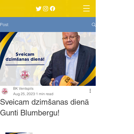
Post
BK Ventspils
Aug 25, 2023
1 min read
Sveicam dzimšanas dienā
Gunti Blumbergu!