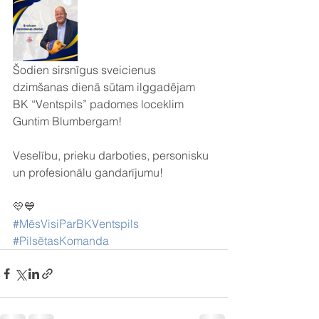
Šodien sirsnīgus sveicienus 
dzimšanas dienā sūtam ilggadējam 
BK “Ventspils” padomes loceklim 
Guntim Blumbergam! 
Veselību, prieku darboties, personisku 
un profesionālu gandarījumu! 
💛💙
#MēsVisiParBKVentspils
#PilsētasKomanda