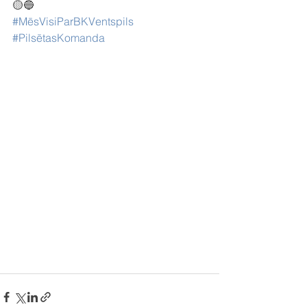
🟡🔵
#MēsVisiParBKVentspils
#PilsētasKomanda