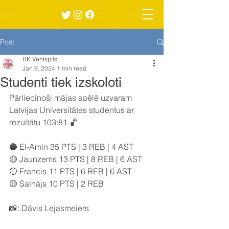
Post
BK Ventspils
Jan 9, 2024
1 min read
Studenti tiek izskoloti
Pārliecinoši mājas spēlē uzvaram 
Latvijas Universitātes studentus ar 
rezultātu 103:81 🏀
🔵 El-Amin 35 PTS | 3 REB | 4 AST
🟡 Jaunzems 13 PTS | 8 REB | 6 AST
🔵 Francis 11 PTS | 6 REB | 6 AST
🟡 Salnājs 10 PTS | 2 REB
📸: Dāvis Lejasmeiers