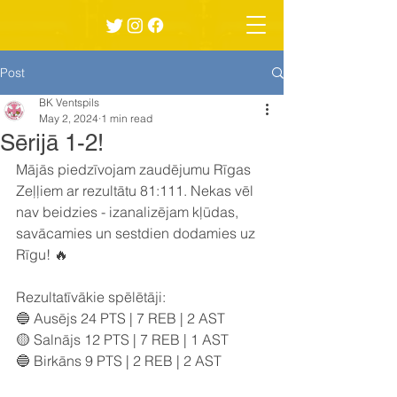
Post
BK Ventspils
May 2, 2024
1 min read
Sērijā 1-2!
Mājās piedzīvojam zaudējumu Rīgas 
Zeļļiem ar rezultātu 81:111. Nekas vēl 
nav beidzies - izanalizējam kļūdas, 
savācamies un sestdien dodamies uz 
Rīgu! 🔥
Rezultatīvākie spēlētāji:
🔵 Ausējs 24 PTS | 7 REB | 2 AST
🟡 Salnājs 12 PTS | 7 REB | 1 AST
🔵 Birkāns 9 PTS | 2 REB | 2 AST