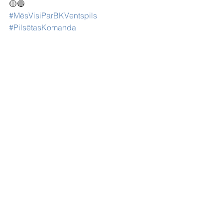
🟡🔵
#MēsVisiParBKVentspils
#PilsētasKomanda