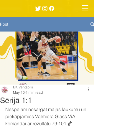
Post
BK Ventspils
May 10
1 min read
Sērijā 1:1
Nespējam nosargāt mājas laukumu un 
piekāpjamies Valmiera Glass ViA 
komandai ar rezultātu 79:101 🏀