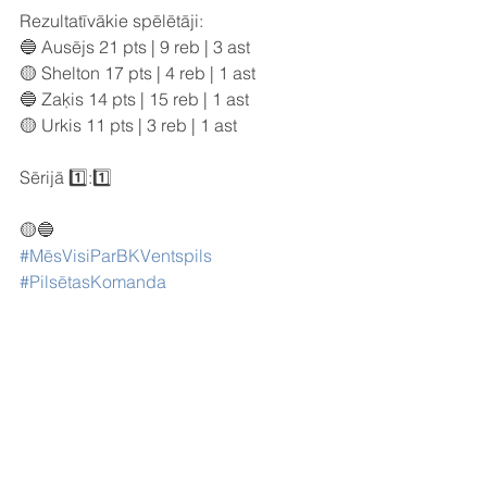
Rezultatīvākie spēlētāji:
🔵 Ausējs 21 pts | 9 reb | 3 ast
🟡 Shelton 17 pts | 4 reb | 1 ast
🔵 Zaķis 14 pts | 15 reb | 1 ast
🟡 Urkis 11 pts | 3 reb | 1 ast
Sērijā 1️⃣:1️⃣
🟡🔵
#MēsVisiParBKVentspils
#PilsētasKomanda