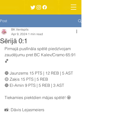
Post
BK Ventspils
Apr 9, 2024
1 min read
Sērijā 0:1
Pirmajā pusfināla spēlē piedzīvojam 
zaudējumu pret BC Kalev/Cramo 65:91 
🏀
🔵 Jaunzems 15 PTS | 12 REB | 5 AST
🟡 Zaķis 15 PTS | 5 REB
🔵 El-Amin 9 PTS | 5 REB | 3 AST
Tiekamies piektdien mājas spēlē! 🤩
📸: Dāvis Lejasmeiers