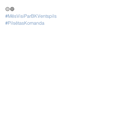
🟡🔵
#MēsVisiParBKVentspils
#PilsētasKomanda