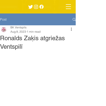
Post
BK Ventspils
Aug 8, 2023
1 min read
Ronalds Zaķis atgriežas
Ventspilī