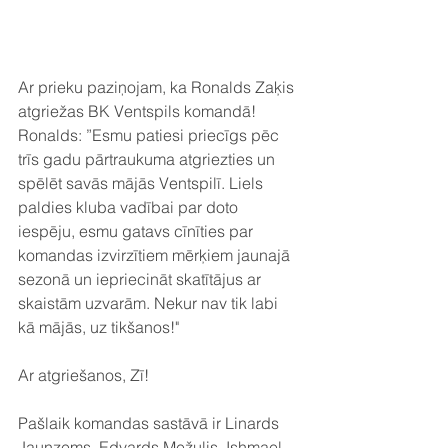
Ar prieku paziņojam, ka Ronalds Zaķis 
atgriežas BK Ventspils komandā!
Ronalds: ”Esmu patiesi priecīgs pēc 
trīs gadu pārtraukuma atgriezties un 
spēlēt savās mājās Ventspilī. Liels 
paldies kluba vadībai par doto 
iespēju, esmu gatavs cīnīties par 
komandas izvirzītiem mērķiem jaunajā 
sezonā un iepriecināt skatītājus ar 
skaistām uzvarām. Nekur nav tik labi 
kā mājās, uz tikšanos!"
Ar atgriešanos, Zī!
Pašlaik komandas sastāvā ir Linards 
Jaunzems, Edvards Mežulis, Ishmael 