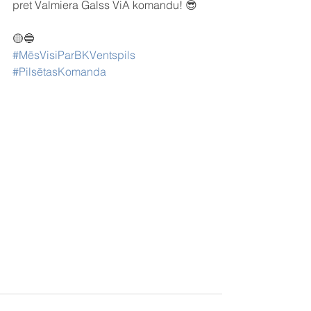
pret Valmiera Galss ViA komandu! 😎
🟡🔵
#MēsVisiParBKVentspils
#PilsētasKomanda