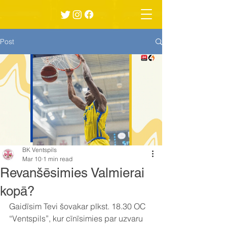
Post
BK Ventspils
Mar 10
1 min read
Revanšēsimies Valmierai
kopā?
Gaidīsim Tevi šovakar plkst. 18.30 OC 
“Ventspils”, kur cīnīsimies par uzvaru 