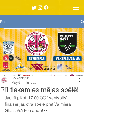
Post
BK Ventspils
May 9
1 min read
Rīt tiekamies mājas spēlē!
Jau rīt plkst. 17.00 OC “Ventspils” 
finālsērijas otrā spēle pret Valmiera 
Glass ViA komandu! 👀