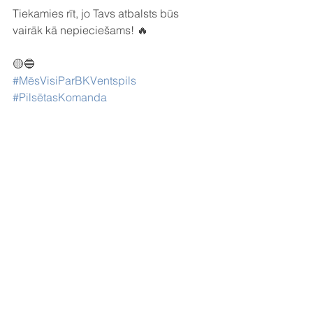
Tiekamies rīt, jo Tavs atbalsts būs 
vairāk kā nepieciešams! 🔥
🟡🔵
#MēsVisiParBKVentspils
#PilsētasKomanda