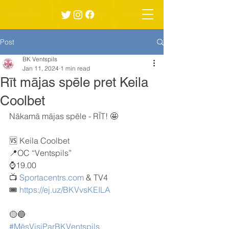
Post
BK Ventspils
Jan 11, 2024
1 min read
Rīt mājas spēle pret Keila
Coolbet
Nākamā mājas spēle - RĪT! 🤩
🆚 Keila Coolbet
📍OC “Ventspils”
⌚️19.00
📺 
Sportacentrs.com
& TV4
🎟️ 
https://ej.uz/BKVvsKEILA
🟡🔵
#MēsVisiParBKVentspils