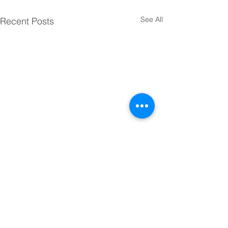
See All
Recent Posts