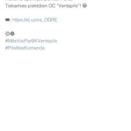
Tiekamies piektdien OC “Ventspils”! 🤩
🎟️: 
https://ej.uz/vs_OGRE
🟡🔵
#MēsVisiParBKVentspils
#PilsētasKomanda