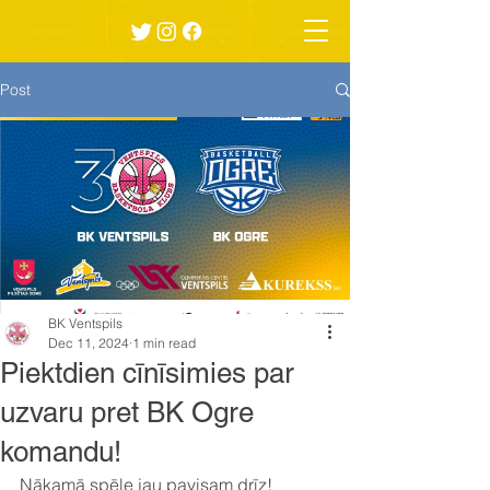
Post
BK Ventspils
Dec 11, 2024
1 min read
Piektdien cīnīsimies par
uzvaru pret BK Ogre
komandu!
Nākamā spēle jau pavisam drīz! 