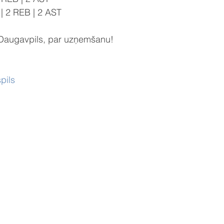
| 2 REB | 2 AST
, Daugavpils, par uzņemšanu!
pils