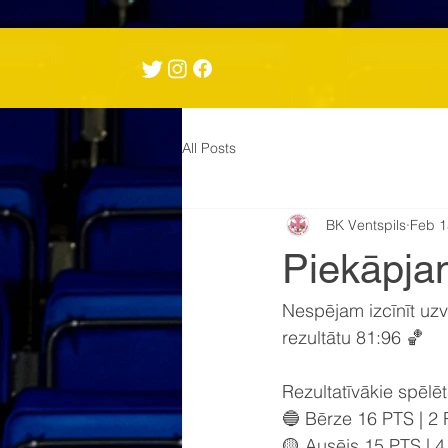
All Posts
BK Ventspils
Feb 1
Piekāpja
Nespējam izcīnīt uz
rezultātu 81:96 🏀
Rezultatīvākie spēlētā
🔵 Bērze 16 PTS | 2
🟡 Ausējs 15 PTS | 4