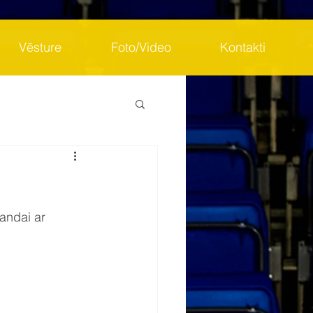
Vēsture
Foto/Video
Kontakti
andai ar 