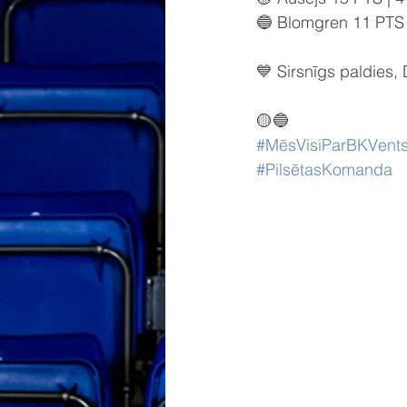
🔵 Blomgren 11 PTS 
💙 Sirsnīgs paldies
🟡🔵
#MēsVisiParBKVents
#PilsētasKomanda