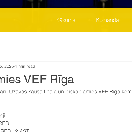
Sākums
Komanda
5, 2025
1 min read
mies VEF Rīga
varu Užavas kausa finālā un piekāpjamies VEF Rīga kom
ji:
 REB
 REB | 2 AST