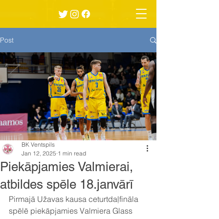
Post
BK Ventspils
Jan 12, 2025
1 min read
Piekāpjamies Valmierai,
atbildes spēle 18.janvārī
Pirmajā Užavas kausa ceturtdaļfināla 
spēlē piekāpjamies Valmiera Glass 