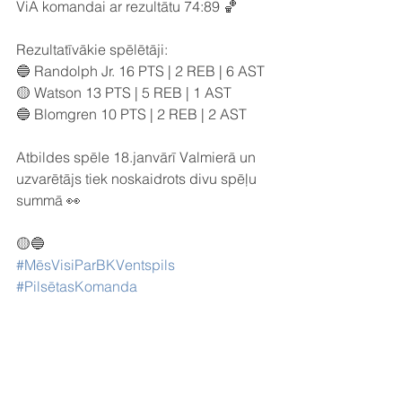
ViA komandai ar rezultātu 74:89 🏀
Rezultatīvākie spēlētāji:
🔵 Randolph Jr. 16 PTS | 2 REB | 6 AST
🟡 Watson 13 PTS | 5 REB | 1 AST
🔵 Blomgren 10 PTS | 2 REB | 2 AST
Atbildes spēle 18.janvārī Valmierā un 
uzvarētājs tiek noskaidrots divu spēļu 
summā 👀
🟡🔵
#MēsVisiParBKVentspils
#PilsētasKomanda