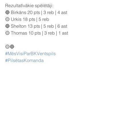
Rezultatīvākie spēlētāji:
🔵 Birkāns 20 pts | 3 reb | 4 ast
🟡 Urkis 18 pts | 5 reb
🔵 Shelton 13 pts | 5 reb | 6 ast
🟡 Thomas 10 pts | 3 reb | 1 ast
🟡🔵
#MēsVisiParBKVentspils
#PilsētasKomanda