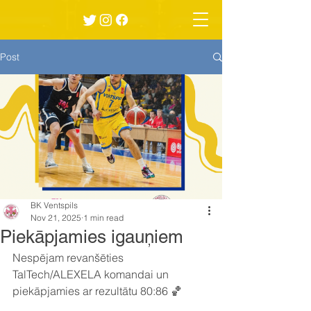
Post
BK Ventspils
Nov 21, 2025
1 min read
Piekāpjamies igauņiem
Nespējam revanšēties 
TalTech/ALEXELA komandai un 
piekāpjamies ar rezultātu 80:86 🏀