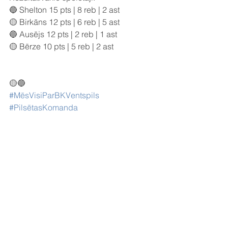
🔵 Shelton 15 pts | 8 reb | 2 ast
🟡 Birkāns 12 pts | 6 reb | 5 ast
🔵 Ausējs 12 pts | 2 reb | 1 ast
🟡 Bērze 10 pts | 5 reb | 2 ast
🟡🔵
#MēsVisiParBKVentspils
#PilsētasKomanda