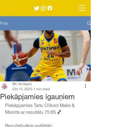
Post
BK Ventspils
Oct 10, 2025
1 min read
Piekāpjamies igauņiem
Piekāpjamies Tartu Ülikool Maks & 
Moorits ar rezultātu 75:85 🏀
Rezultatīvākie spēlētāji: