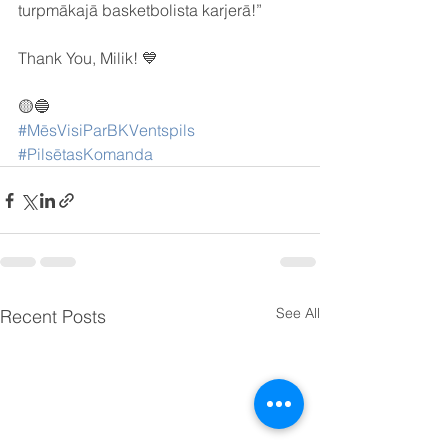
turpmākajā basketbolista karjerā!”
Thank You, Milik! 💙
🟡🔵
#MēsVisiParBKVentspils
#PilsētasKomanda
See All
Recent Posts