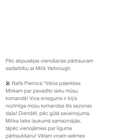
Pēc abpusējas vienošanās pārtraucam 
sadarbību ar Milik Yarbrough.
🎤 Ralfs Pleinics:”Vēlos pateikties 
Milikam par pavadīto laiku mūsu 
komandā! Viņa sniegums ir bijis 
nozīmīga mūsu komandas šīs sezonas 
daļa! Diemžēl, pēc gūtā savainojuma, 
Milika laiks laukumā samazinājās, 
tāpēc vienojāmies par līguma 
pārtraukšanu! Vēlam viņam sekmes 