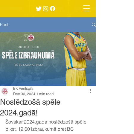
Post
BK Ventspils
Dec 30, 2024
1 min read
Noslēdzošā spēle
2024.gadā!
Šovakar 2024.gada noslēdzošā spēle 
plkst. 19.00 izbraukumā pret BC 