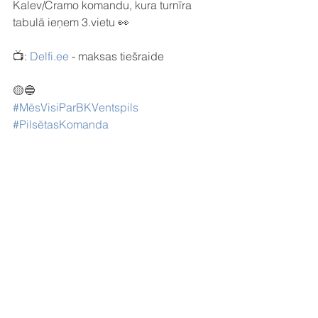
Kalev/Cramo komandu, kura turnīra 
tabulā ieņem 3.vietu 👀
📺: 
Delfi.ee
 - maksas tiešraide
🟡🔵
#MēsVisiParBKVentspils
#PilsētasKomanda