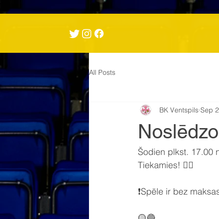
All Posts
BK Ventspils
Sep 2
Noslēdzo
Šodien plkst. 17.00
Tiekamies! ✌🏼
❗️Spēle ir bez maksas
🟡🔵