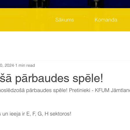
Sākums
Komanda
0, 2024
1 min read
šā pārbaudes spēle!
 noslēdzošā pārbaudes spēle! Pretinieki - KFUM Jämtlan
 un ieeja ir E, F, G, H sektoros!