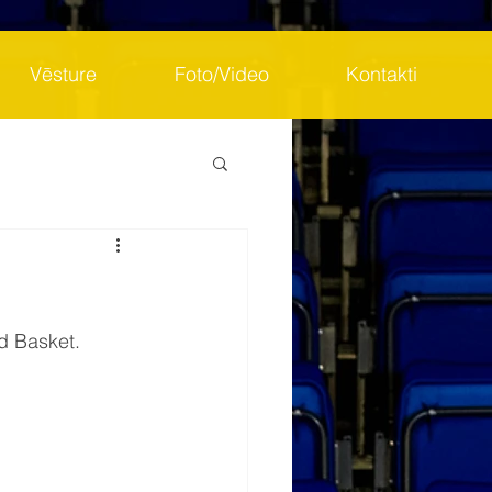
Vēsture
Foto/Video
Kontakti
d Basket. 