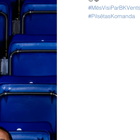
#MēsVisiParBKVents
#PilsētasKomanda