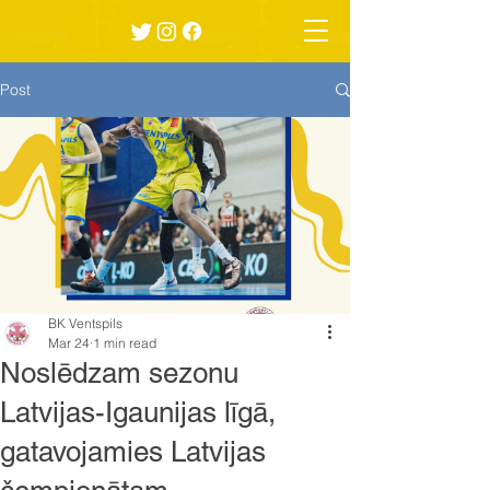
Post
BK Ventspils
Mar 24
1 min read
Noslēdzam sezonu
Latvijas-Igaunijas līgā,
gatavojamies Latvijas