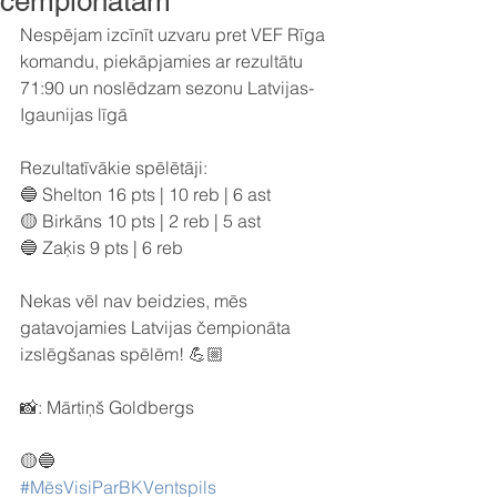
čempionātam
Nespējam izcīnīt uzvaru pret VEF Rīga 
komandu, piekāpjamies ar rezultātu 
71:90 un noslēdzam sezonu Latvijas-
Igaunijas līgā
Rezultatīvākie spēlētāji:
🔵 Shelton 16 pts | 10 reb | 6 ast
🟡 Birkāns 10 pts | 2 reb | 5 ast
🔵 Zaķis 9 pts | 6 reb
Nekas vēl nav beidzies, mēs 
gatavojamies Latvijas čempionāta 
izslēgšanas spēlēm! 💪🏼
📸: Mārtiņš Goldbergs
🟡🔵
#MēsVisiParBKVentspils