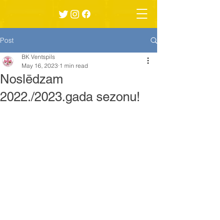
Post
BK Ventspils
May 16, 2023
1 min read
Noslēdzam
2022./2023.gada sezonu!