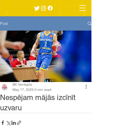
Post
BK Ventspils
May 17, 2025
0 min read
Nespējam mājās izcīnīt
uzvaru