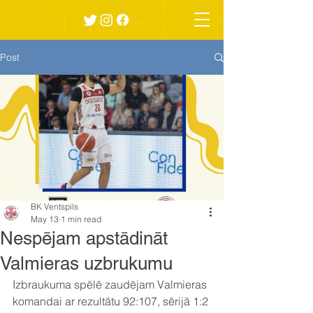
Post
BK Ventspils
May 13
1 min read
Nespējam apstādināt
Valmieras uzbrukumu
Izbraukuma spēlē zaudējam Valmieras 
komandai ar rezultātu 92:107, sērijā 1:2 