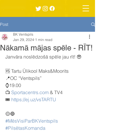
Post
BK Ventspils
Jan 29, 2024
1 min read
Nākamā mājas spēle - RĪT!
Janvāra noslēdzošā spēle jau rīt! 😎
🆚 Tartu Ülikool Maks&Moorits
📍OC “Ventspils”
⌚️19.00
📺 
Sportacentrs.com
& TV4
🎟️ 
https://ej.uz/vsTARTU
🟡🔵
#MēsVisiParBKVentspils
#PilsētasKomanda