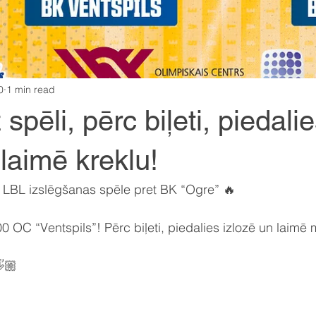
0
1 min read
 spēli, pērc biļeti, piedali
 laimē kreklu!
t LBL izslēgšanas spēle pret BK “Ogre” 🔥
0 OC “Ventspils”! Pērc biļeti, piedalies izlozē un laimē 
🏼