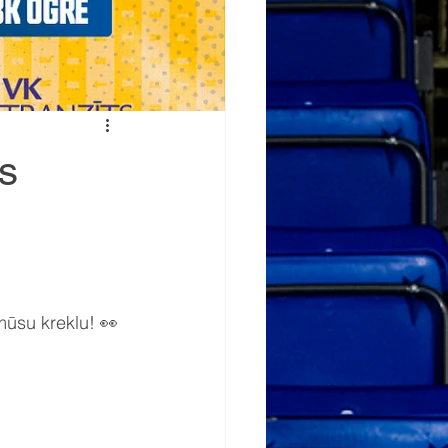
es
mūsu kreklu! 👀