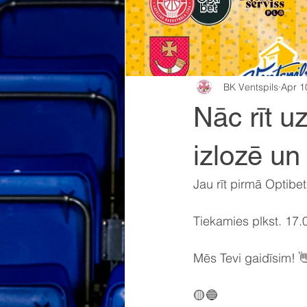
BK Ventspils
Apr 1
Nāc rīt uz
izlozē un
Jau rīt pirmā Optibe
Tiekamies plkst. 17.0
Mēs Tevi gaidīsim! 
🟡🔵