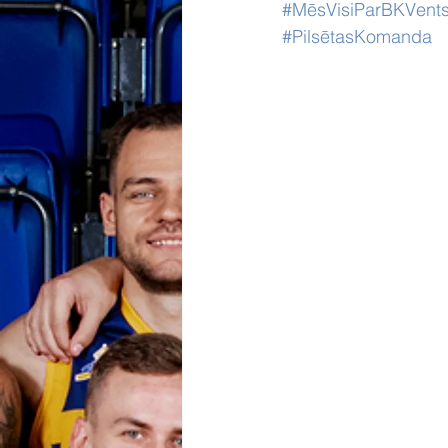
#MēsVisiParBKVents
#PilsētasKomanda