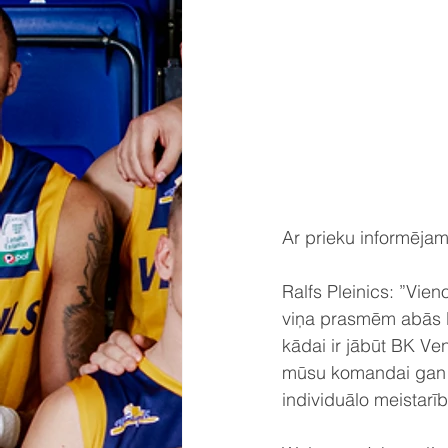
Ar prieku informējam
Ralfs Pleinics: ”Vie
viņa prasmēm abās la
kādai ir jābūt BK V
mūsu komandai gan s
individuālo meistarīb