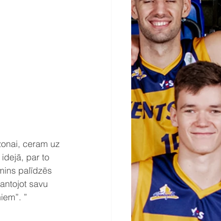
zonai, ceram uz 
idejā, par to 
mins palīdzēs 
ntojot savu 
iem”. ”