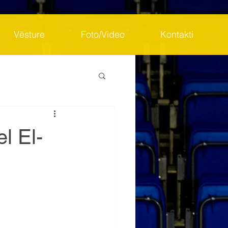
Vēsture
Foto/Video
Kontakti
l El-