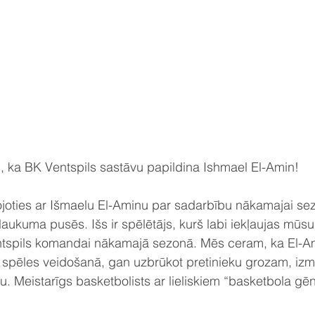
, ka BK Ventspils sastāvu papildina Ishmael El-Amin!
nojoties ar Išmaelu El-Aminu par sadarbību nākamajai se
ukuma pusēs. Išs ir spēlētājs, kurš labi iekļaujas mūsu 
entspils komandai nākamajā sezonā. Mēs ceram, ka El-A
pēles veidošanā, gan uzbrūkot pretinieku grozam, izma
u. Meistarīgs basketbolists ar lieliskiem “basketbola gēn