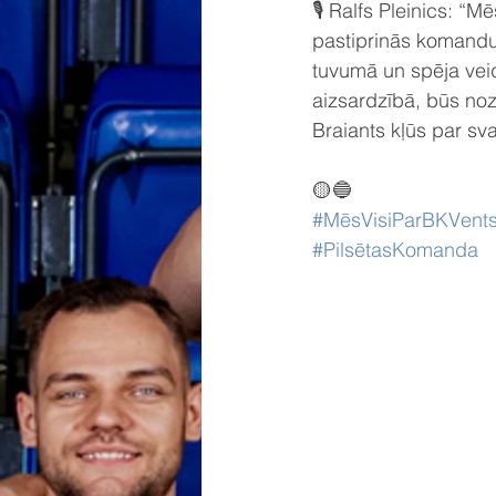
🎙️ Ralfs Pleinics: 
pastiprinās komandu
tuvumā un spēja veid
aizsardzībā, būs noz
Braiants kļūs par s
🟡🔵
#MēsVisiParBKVents
#PilsētasKomanda