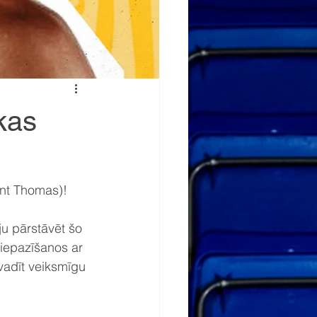
kas
nt Thomas)!
ju pārstāvēt šo 
iepazīšanos ar 
vadīt veiksmīgu 