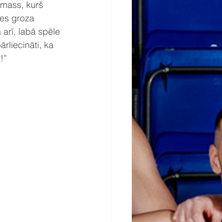
omass, kurš 
es groza 
arī, labā spēle 
liecināti, ka 
!”