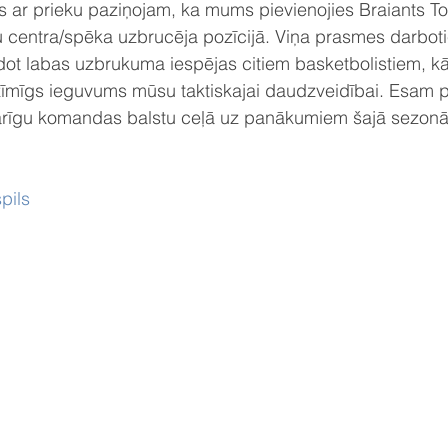
“Mēs ar prieku paziņojam, ka mums pievienojies Braiants T
 centra/spēka uzbrucēja pozīcijā. Viņa prasmes darboti
ot labas uzbrukuma iespējas citiem basketbolistiem, kā 
īmīgs ieguvums mūsu taktiskajai daudzveidībai. Esam pār
varīgu komandas balstu ceļā uz panākumiem šajā sezonā
pils