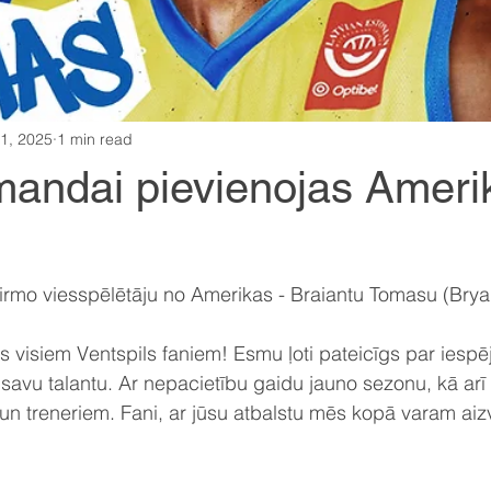
1, 2025
1 min read
andai pievienojas Ameri
!
mo viesspēlētāju no Amerikas - Braiantu Tomasu (Brya
s visiem Ventspils faniem! Esmu ļoti pateicīgs par iespē
avu talantu. Ar nepacietību gaidu jauno sezonu, kā arī 
n treneriem. Fani, ar jūsu atbalstu mēs kopā varam aiz