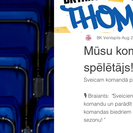
BK Ventspils
Aug 2
Mūsu kom
spēlētājs
Sveicam komandā pir
🎙️ Braiants: 
“
Sveicien
komandu un parādīt s
komandas biedriem u
sezonu!
”