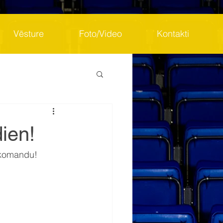
Vēsture
Foto/Video
Kontakti
ien!
 komandu! 