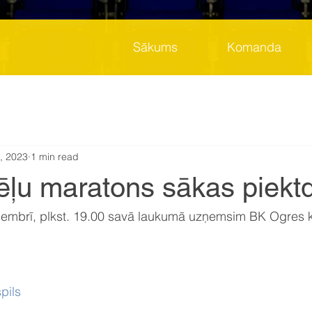
Sākums
Komanda
, 2023
1 min read
ēļu maratons sākas piektd
cembrī, plkst. 19.00 savā laukumā uzņemsim BK Ogres
 
pils