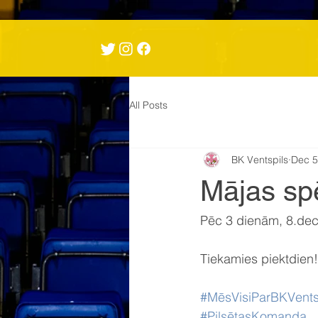
All Posts
BK Ventspils
Dec 5
Mājas sp
Pēc 3 dienām, 8.de
Tiekamies piektdien!
#MēsVisiParBKVents
#PilsētasKomanda