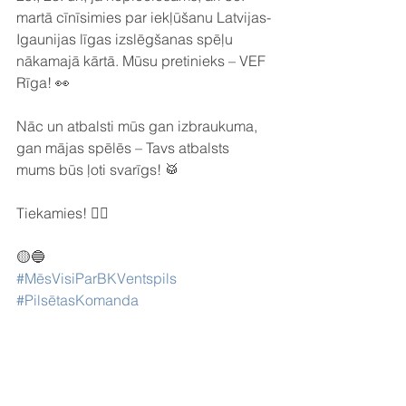
martā cīnīsimies par iekļūšanu Latvijas-
Igaunijas līgas izslēgšanas spēļu 
nākamajā kārtā. Mūsu pretinieks – VEF 
Rīga! 👀
Nāc un atbalsti mūs gan izbraukuma, 
gan mājas spēlēs – Tavs atbalsts 
mums būs ļoti svarīgs! 🥁
Tiekamies! ✌🏼
🟡🔵
#MēsVisiParBKVentspils
#PilsētasKomanda