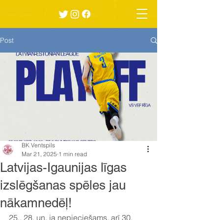
Post
BK Ventspils
Mar 21, 2025
1 min read
Latvijas-Igaunijas līgas
izslēgšanas spēles jau
nākamnedēļ!
25., 28. un, ja nepieciešams, arī 30. 