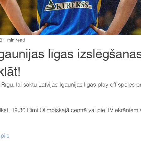
8
1 min read
Igaunijas līgas izslēgšana
klāt!
īgu, lai sāktu Latvijas-Igaunijas līgas play-off spēles p
kst. 19.30 Rimi Olimpiskajā centrā vai pie TV ekrāniem 
pils