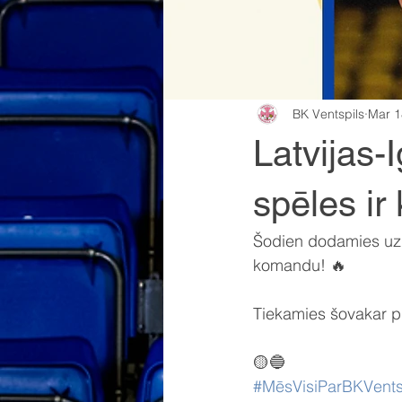
BK Ventspils
Mar 1
Latvijas-
spēles ir 
Šodien dodamies uz R
komandu! 🔥
Tiekamies šovakar pl
🟡🔵
#MēsVisiParBKVents