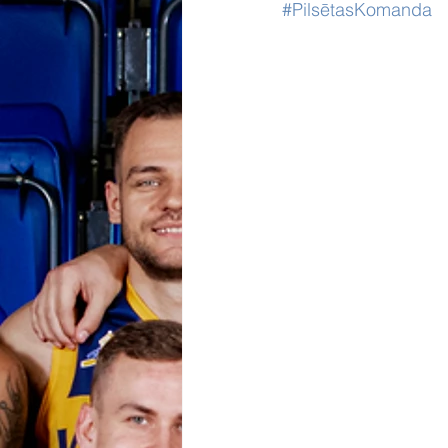
#PilsētasKomanda