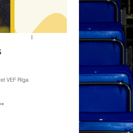
s
ret VEF Rīga 
👀