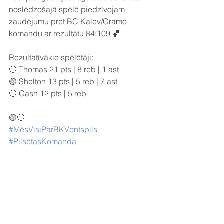
noslēdzošajā spēlē piedzīvojam 
zaudējumu pret BC Kalev/Cramo 
komandu ar rezultātu 84:109 🏀
Rezultatīvākie spēlētāji:
🔵 Thomas 21 pts | 8 reb | 1 ast
🟡 Shelton 13 pts | 5 reb | 7 ast
🔵 Cash 12 pts | 5 reb
🟡🔵
#MēsVisiParBKVentspils
#PilsētasKomanda