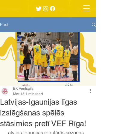
Post
BK Ventspils
Mar 15
1 min read
Latvijas-Igaunijas līgas
izslēgšanas spēlēs
stāsimies pretī VEF Rīga!
Latvijas-Igaunijas regulārās sezonas 