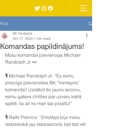
Post
BK Ventspils
Oct 17, 2024
1 min read
Komandas papildinājums!
Mūsu komandai pievienojas Michael 
Randolph Jr. 👀
🎙️ Michael Randolph Jr.: “Es esmu 
priecīgs pievienoties BK “Ventspils” 
komandai! Uzsākot šo jauno sezonu, 
esmu gatavs cīnīties par uzvaru katrā 
spēlē, lai arī ko man tas prasītu!”
🎙️ Ralfs Pleinics: “
Emdžejs
 bija mūsu 
redzeslokā jau starpsezonā, bet tad vēl 