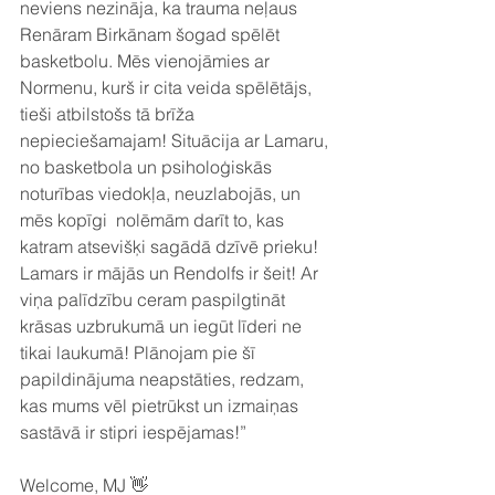
neviens nezināja, ka trauma neļaus 
Renāram Birkānam šogad spēlēt 
basketbolu. Mēs vienojāmies ar 
Normenu, kurš ir cita veida spēlētājs, 
tieši atbilstošs tā brīža 
nepieciešamajam! Situācija ar Lamaru, 
no basketbola un psiholoģiskās 
noturības viedokļa, neuzlabojās, un 
mēs kopīgi  nolēmām darīt to, kas 
katram atsevišķi sagādā dzīvē prieku! 
Lamars ir mājās un Rendolfs ir šeit! Ar 
viņa palīdzību ceram paspilgtināt 
krāsas uzbrukumā un iegūt līderi ne 
tikai laukumā! Plānojam pie šī 
papildinājuma neapstāties, redzam, 
kas mums vēl pietrūkst un izmaiņas 
sastāvā ir stipri iespējamas!”
Welcome, MJ 👋