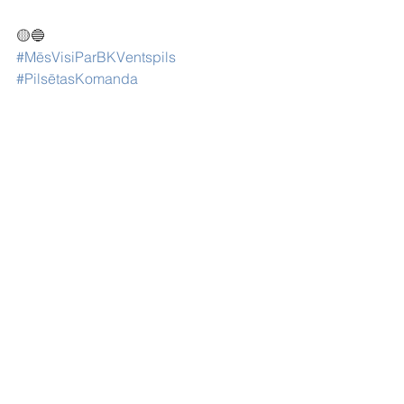
🟡🔵
#MēsVisiParBKVentspils
#PilsētasKomanda