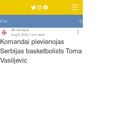
Post
BK Ventspils
Aug 9, 2023
1 min read
Komandai pievienojas
Serbijas basketbolists Toma
Vasiljevic