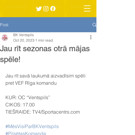
Post
BK Ventspils
Oct 20, 2023
1 min read
Jau rīt sezonas otrā mājas
spēle!
Jau rīt savā laukumā aizvadīsim spēli 
pret VEF Rīga komandu 
KUR: OC “Ventspils”
CIKOS: 17.00
TIEŠRAIDE: TV4/Sportacentrs.com
#MēsVisiParBKVentspils
#PilsētasKomanda