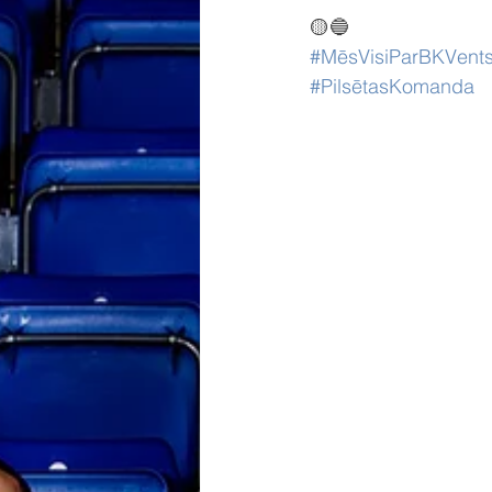
🟡🔵
#MēsVisiParBKVents
#PilsētasKomanda