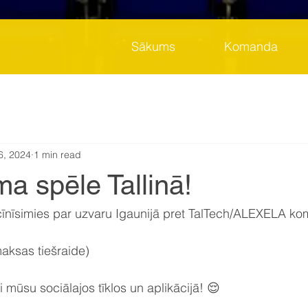
Sākums
Komanda
6, 2024
1 min read
a spēle Tallinā!
 cīnīsimies par uzvaru Igaunijā pret TalTech/ALEXELA k
maksas tiešraide)
 mūsu sociālajos tīklos un aplikācijā! 😌