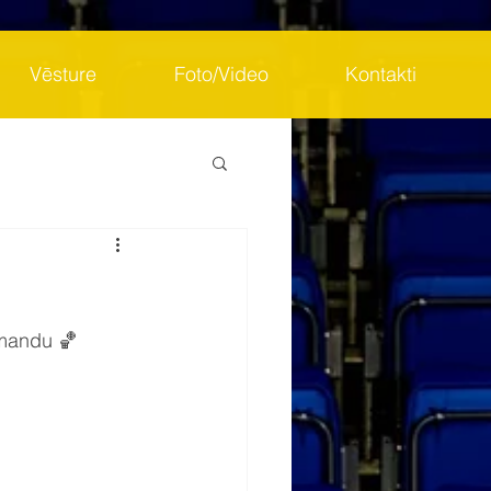
Vēsture
Foto/Video
Kontakti
omandu 🏀