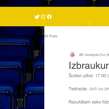
All Posts
BK Ventspils
Oct 2
Izbraukum
Šodien plkst. 17.00
Tiešraide: 
delfi.ee
 (
Rezultātam seko līdzi