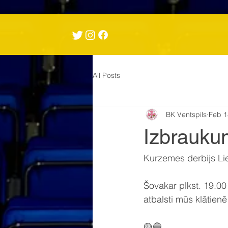
All Posts
BK Ventspils
Feb 1
Izbrauku
Kurzemes derbijs Li
Šovakar plkst. 19.00
atbalsti mūs klātienē
🟡🔵