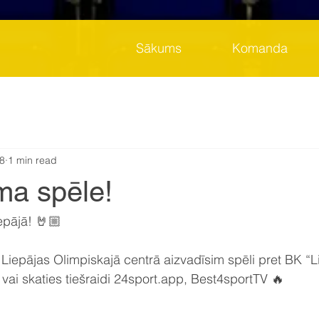
Sākums
Komanda
8
1 min read
ma spēle!
epājā! 🤘🏼
 Liepājas Olimpiskajā centrā aizvadīsim spēli pret BK “Li
 vai skaties tiešraidi 24sport.app, Best4sportTV 🔥