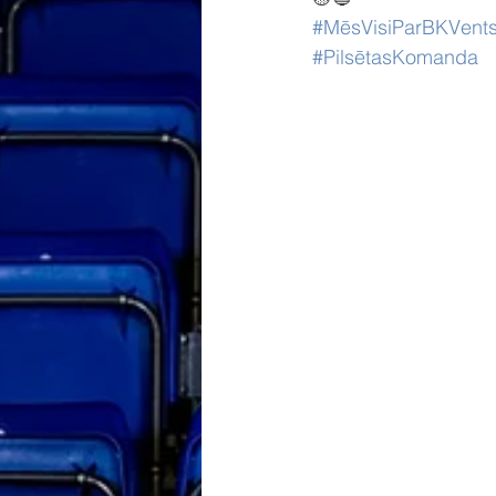
#MēsVisiParBKVents
#PilsētasKomanda