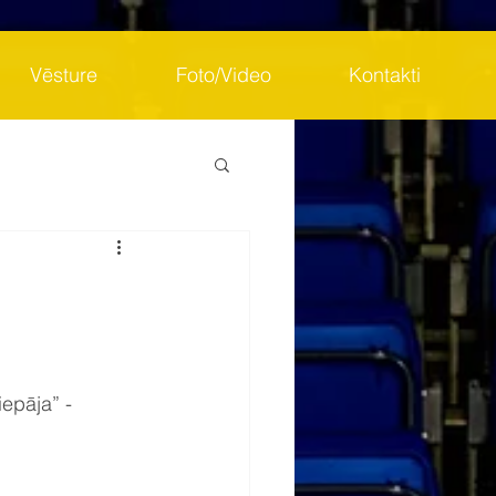
Vēsture
Foto/Video
Kontakti
epāja” - 