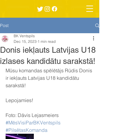
Post
BK Ventspils
Dec 15, 2023
1 min read
Donis iekļauts Latvijas U18
izlases kandidātu sarakstā!
Mūsu komandas spēlētājs Rūdis Donis 
ir iekļauts Latvijas U18 kandidātu 
sarakstā! 
Lepojamies! 
Foto: Dāvis Lejasmeiers
#MēsVisiParBKVentspils
#PilsētasKomanda