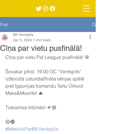
Post
BK Ventspils
Apr 5, 2024
1 min read
Cīņa par vietu pusfinālā!
Cīņa par vietu Paf League pusfinālā! 🥁
Šovakar plkst. 19.00 OC “Ventspils” 
izšķirošā ceturtdaļfināla sērijas spēlē 
pret Igaunijas komandu Tartu Ülikool 
Maks&Moorits! 🔥
Tiekamies tribīnēs! 🫵🏼
🟡🔵
#MēsVisiParBKVentspils