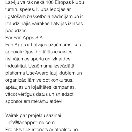
Latviju vairāk nekā 100 Eiropas klubu 
turnīru spēlēs. Klubs lepojas ar 
ilgstošām basketbola tradīcijām un ir 
izaudzinājis vairākas Latvijas izlases 
paaudzes.
Par Fan Apps SIA
Fan Apps ir Latvijas uzņēmums, kas 
specializējas digitālās iesaistes 
risinājumos sporta un izklaides 
industrijai. Uzņēmuma izstrādātā 
platforma UseAward ļauj klubiem un 
organizācijām veidot konkursus, 
aptaujas un lojalitātes kampaņas, 
vācot vērtīgus datus un sniedzot 
sponsoriem mērāmu atdevi.
Vairāk par projektu saziņai:
info@fanappstime.com
Projekts tiek īstenots ar atbalstu no: