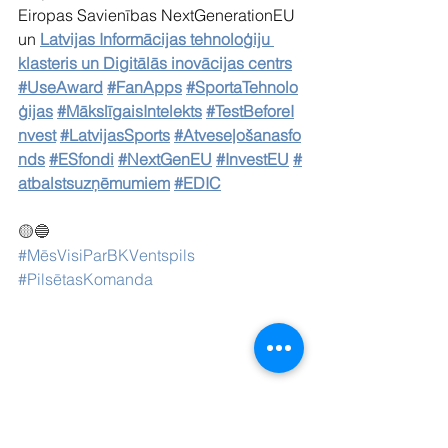
Eiropas Savienības NextGenerationEU 
un 
Latvijas Informācijas tehnoloģiju 
klasteris un Digitālās inovācijas centrs
#UseAward
#FanApps
#SportaTehnolo
ģijas
#MākslīgaisIntelekts
#TestBeforeI
nvest
#LatvijasSports
#Atveseļošanasfo
nds
#ESfondi
#NextGenEU
#InvestEU
#
atbalstsuzņēmumiem
#EDIC
🟡🔵
#MēsVisiParBKVentspils
#PilsētasKomanda