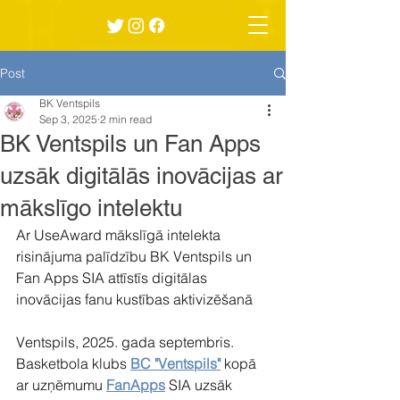
Post
BK Ventspils
Sep 3, 2025
2 min read
BK Ventspils un Fan Apps
uzsāk digitālās inovācijas ar
mākslīgo intelektu
Ar UseAward mākslīgā intelekta 
risinājuma palīdzību BK Ventspils un 
Fan Apps SIA attīstīs digitālas 
inovācijas fanu kustības aktivizēšanā
Ventspils, 2025. gada septembris.
Basketbola klubs 
BC "Ventspils"
 kopā 
ar uzņēmumu 
FanApps
 SIA uzsāk 