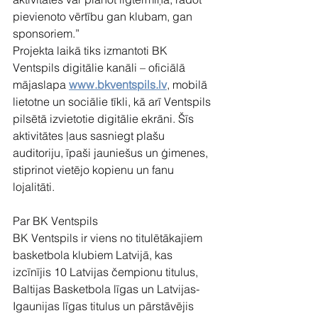
pievienoto vērtību gan klubam, gan 
sponsoriem.”
Projekta laikā tiks izmantoti BK 
Ventspils digitālie kanāli – oficiālā 
mājaslapa 
www.bkventspils.lv
, mobilā 
lietotne un sociālie tīkli, kā arī Ventspils 
pilsētā izvietotie digitālie ekrāni. Šīs 
aktivitātes ļaus sasniegt plašu 
auditoriju, īpaši jauniešus un ģimenes, 
stiprinot vietējo kopienu un fanu 
lojalitāti.
Par BK Ventspils
BK Ventspils ir viens no titulētākajiem 
basketbola klubiem Latvijā, kas 
izcīnījis 10 Latvijas čempionu titulus, 
Baltijas Basketbola līgas un Latvijas-
Igaunijas līgas titulus un pārstāvējis 