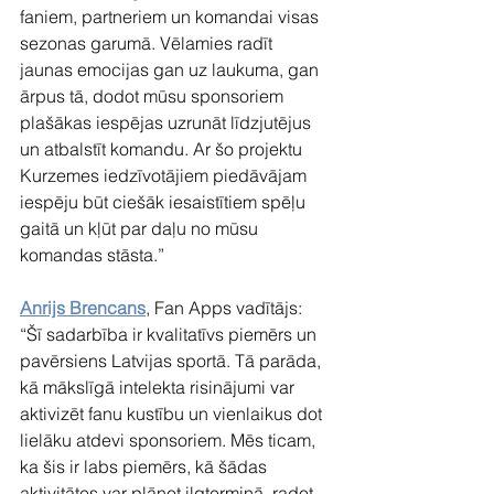
faniem, partneriem un komandai visas 
sezonas garumā. Vēlamies radīt 
jaunas emocijas gan uz laukuma, gan 
ārpus tā, dodot mūsu sponsoriem 
plašākas iespējas uzrunāt līdzjutējus 
un atbalstīt komandu. Ar šo projektu 
Kurzemes iedzīvotājiem piedāvājam 
iespēju būt ciešāk iesaistītiem spēļu 
gaitā un kļūt par daļu no mūsu 
komandas stāsta.”
Anrijs Brencans
, Fan Apps vadītājs:
“Šī sadarbība ir kvalitatīvs piemērs un 
pavērsiens Latvijas sportā. Tā parāda, 
kā mākslīgā intelekta risinājumi var 
aktivizēt fanu kustību un vienlaikus dot 
lielāku atdevi sponsoriem. Mēs ticam, 
ka šis ir labs piemērs, kā šādas 
aktivitātes var plānot ilgtermiņā, radot 