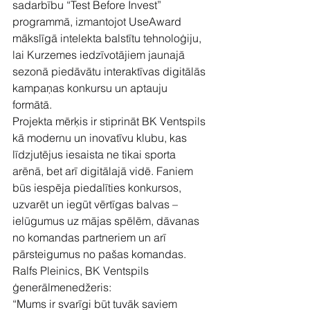
sadarbību “Test Before Invest” 
programmā, izmantojot UseAward 
mākslīgā intelekta balstītu tehnoloģiju, 
lai Kurzemes iedzīvotājiem jaunajā 
sezonā piedāvātu interaktīvas digitālās 
kampaņas konkursu un aptauju 
formātā.
Projekta mērķis ir stiprināt BK Ventspils 
kā modernu un inovatīvu klubu, kas 
līdzjutējus iesaista ne tikai sporta 
arēnā, bet arī digitālajā vidē. Faniem 
būs iespēja piedalīties konkursos, 
uzvarēt un iegūt vērtīgas balvas – 
ielūgumus uz mājas spēlēm, dāvanas 
no komandas partneriem un arī 
pārsteigumus no pašas komandas.
Ralfs Pleinics, BK Ventspils 
ģenerālmenedžeris:
“Mums ir svarīgi būt tuvāk saviem 