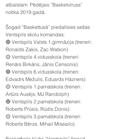
atbalstam. Pēdējais “Basketvīruss” 
notika 2019.gadā.
Šogad “Baskettusā” piedalīsies sešas 
Ventspils skolu komandas:
🔵 Ventspils Valsts 1.ģimnāzija (treneri: 
Ronalds Zaķis, Zac Watson)
🟡 Ventspils 4.vidusskola (treneri: 
Renārs Birkāns, Jānis Censonis)
🔵 Ventspils 6.vidusskola (treneri: 
Edvadrs Mežulis, Eduards Hāzners)
🟡 Ventspils 1.pamatskola (treneri: 
Artūrs Ausējs, MJ Randolph)
🔵 Ventspils 2.pamatskola (treneri: 
Roberts Prūsis, Rūdis Donis)
🟡 Ventspils 3.pamatskola (treneri: 
Roberts Bērze, Mihail Miseailo).
Basketbola klubs “Ventspils” šogad 