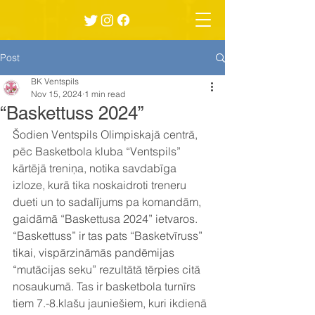
Post
BK Ventspils
Nov 15, 2024
1 min read
“Baskettuss 2024”
Šodien Ventspils Olimpiskajā centrā, 
pēc Basketbola kluba “Ventspils” 
kārtējā treniņa, notika savdabīga 
izloze, kurā tika noskaidroti treneru 
dueti un to sadalījums pa komandām, 
gaidāmā “Baskettusa 2024” ietvaros.
“Baskettuss” ir tas pats “Basketvīruss” 
tikai, vispārzināmās pandēmijas 
“mutācijas seku” rezultātā tērpies citā 
nosaukumā. Tas ir basketbola turnīrs 
tiem 7.-8.klašu jauniešiem, kuri ikdienā 