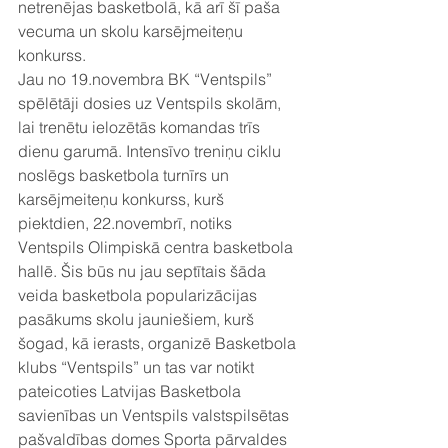
netrenējas basketbolā, kā arī šī paša 
vecuma un skolu karsējmeiteņu 
konkurss. 
Jau no 19.novembra BK “Ventspils” 
spēlētāji dosies uz Ventspils skolām, 
lai trenētu ielozētās komandas trīs 
dienu garumā. Intensīvo treniņu ciklu 
noslēgs basketbola turnīrs un 
karsējmeiteņu konkurss, kurš 
piektdien, 22.novembrī, notiks 
Ventspils Olimpiskā centra basketbola 
hallē. Šis būs nu jau septītais šāda 
veida basketbola popularizācijas 
pasākums skolu jauniešiem, kurš 
šogad, kā ierasts, organizē Basketbola 
klubs “Ventspils” un tas var notikt 
pateicoties Latvijas Basketbola 
savienības un Ventspils valstspilsētas 
pašvaldības domes Sporta pārvaldes 