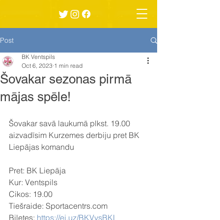
Post
BK Ventspils
Oct 6, 2023
1 min read
Šovakar sezonas pirmā
mājas spēle!
Šovakar savā laukumā plkst. 19.00 
aizvadīsim Kurzemes derbiju pret BK 
Liepājas komandu 
Pret: BK Liepāja
Kur: Ventspils
Cikos: 19.00
Tiešraide: Sportacentrs.com
Biļetes: 
https://ej.uz/BKVvsBKL