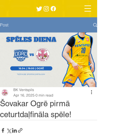
Post
BK Ventspils
Apr 16, 2025
0 min read
Šovakar Ogrē pirmā
ceturtdaļfināla spēle!